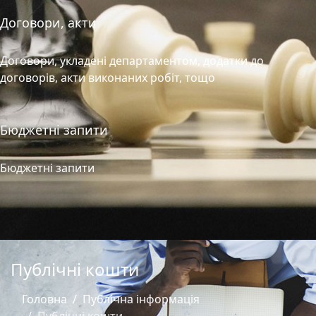
Договори, акти
Договори, укладені департаментом, додатки до
договорів, акти виконаних робіт, тощо
Бюджетні запити
Бюджетні запити
Публічні кошти
Головна
Публічна інформація