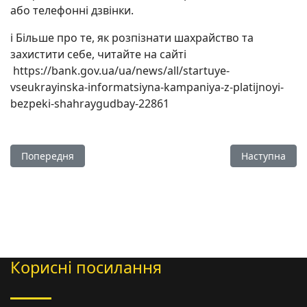
або телефонні дзвінки.
ℹ️ Більше про те, як розпізнати шахрайство та
захистити себе, читайте на сайті
https://bank.gov.ua/ua/news/all/startuye-
vseukrayinska-informatsiyna-kampaniya-z-platijnoyi-
bezpeki-shahraygudbay-22861
Попередня стаття: Вебінари для ВПО та осіб, які повертают
Наступна стат
Попередня
Наступна
Корисні посилання