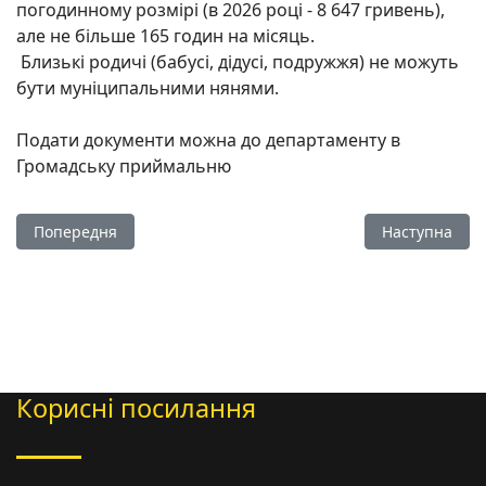
погодинному розмірі (в 2026 році - 8 647 гривень),
але не більше 165 годин на місяць.
Близькі родичі (бабусі, дідусі, подружжя) не можуть
бути муніципальними нянями.
Подати документи можна до департаменту в
Громадську приймальню
Попередня стаття: Реабілітація дітей з інвалідністю
Наступна стат
Попередня
Наступна
Корисні посилання