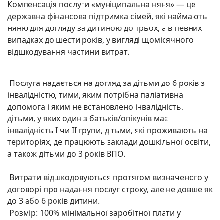
Компенсація послуги «муніципальна няня» — це
державна фінансова підтримка сімей, які наймають
няню для догляду за дитиною до трьох, а в певних
випадках до шести років, у вигляді щомісячного
відшкодування частини витрат.
Послуга надається на догляд за дітьми до 6 років з
інвалідністю, тими, яким потрібна паліативна
допомога і яким не встановлено інвалідність,
дітьми, у яких один з батьків/опікунів має
інвалідність I чи II групи, дітьми, які проживають на
територіях, де працюють заклади дошкільної освіти,
а також дітьми до 3 років ВПО.
Витрати відшкодовуються протягом визначеного у
договорі про надання послуг строку, але не довше як
до 3 або 6 років дитини.
Розмір: 100% мінімальної заробітної плати у