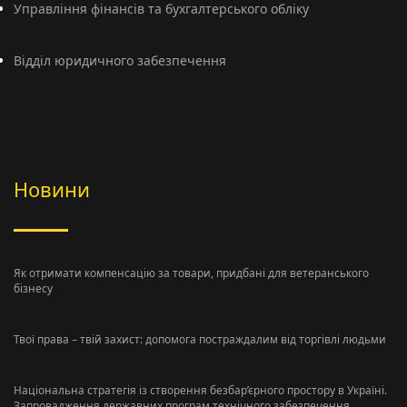
Управління фінансів та бухгалтерського обліку
Відділ юридичного забезпечення
Новини
Як отримати компенсацію за товари, придбані для ветеранського
бізнесу
Твої права – твій захист: допомога постраждалим від торгівлі людьми
Національна стратегія із створення безбар’єрного простору в Україні.
Запровадження державних програм технічного забезпечення