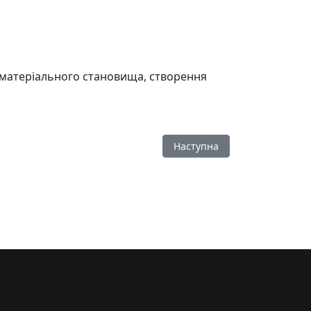
 матеріального становища, створення
Наступна стаття: Запрацюва
Наступна