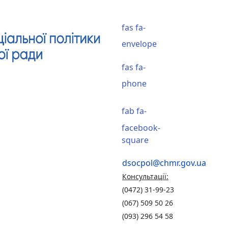
fas fa-
envelope
fas fa-
phone
fab fa-
facebook-
square
dsocpol@chmr.gov.ua
Консультації:
(0472) 31-99-23
(067) 509 50 26
(093) 296 54 58