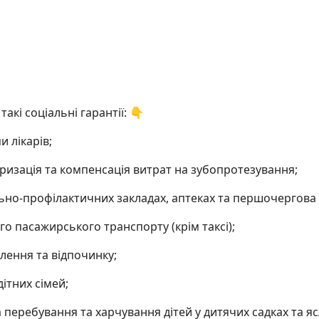
акі соціальні гарантії: 👇
 лікарів;
изація та компенсація витрат на зубопротезування;
но-профілактичних закладах, аптеках та першочергова г
о пасажирського транспорту (крім таксі);
лення та відпочинку;
ітних сімей;
 перебування та харчування дітей у дитячих садках та яс