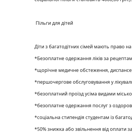
Пільги для дітей
Діти з багатодітних сімей мають право на т
*Безоплатне одержання ліків за рецептами
*щорічне медичне обстеження, диспансер
*першочергове обслуговування у лікуваль
*безоплатний проїзд усіма видами міськог
*безоплатне одержання послуг з оздоров
*соціальна стипендія студентам із багатод
*50% знижка або звільнення від оплати за