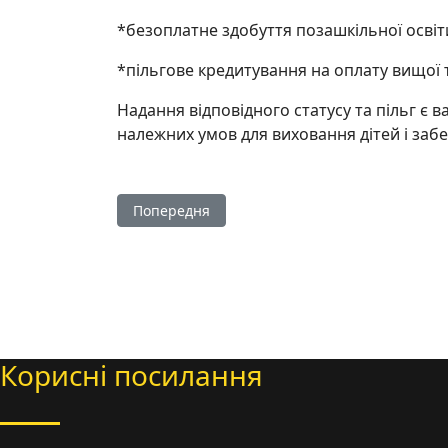
*безоплатне здобуття позашкільної освіт
*пільгове кредитування на оплату вищої т
Надання відповідного статусу та пільг 
належних умов для виховання дітей і заб
Попередня стаття: Допомога на проживання 
Попередня
Корисні посилання