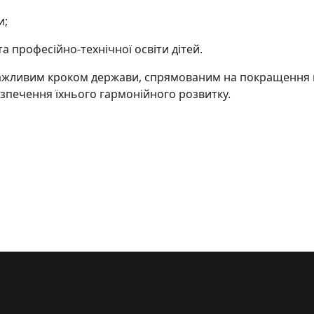
и;
а професійно-технічної освіти дітей.
є важливим кроком держави, спрямованим на покращення
езпечення їхнього гармонійного розвитку.
для ВПО: що варто знати