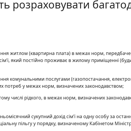
ть розраховувати багатодіт
ання житлом (квартирна плата) в межах норм, передбаче
ім’ї, який постійно проживає в жилому приміщенні (будин
ання комунальними послугами (газопостачання, електроп
их потреб у межах норм, визначених законодавством;
 тому числі рідкого, в межах норм, визначених законодавс
дньомісячний сукупний дохід сім’ї на одну особу за остан
ціальну пільгу у порядку, визначеному Кабінетом Міністр