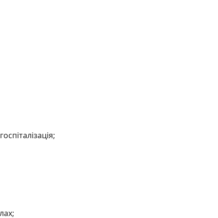
оспіталізація;
лах;