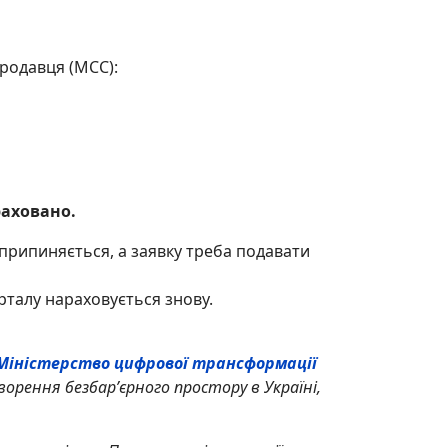
продавця (МСС):
раховано.
припиняється, а заявку треба подавати
рталу нараховується знову.
Міністерство цифрової трансформації
орення безбарʼєрного простору в Україні,