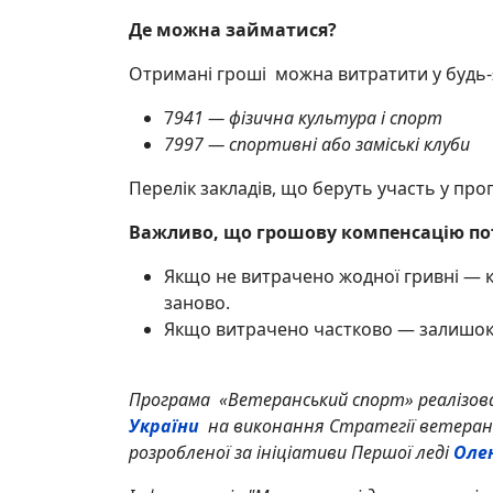
Де можна займатися?
Отримані гроші можна витратити у будь-як
7
941 — фізична культура і спорт
7997 — спортивні або заміські клуби
Перелік закладів, що беруть участь у про
Важливо, що грошову компенсацію потр
Якщо не витрачено жодної гривні — к
заново.
Якщо витрачено частково — залишок п
Програма «Ветеранський спорт» реалізова
України
на виконання Стратегії ветерансь
розробленої за ініціативи Першої леді
Оле