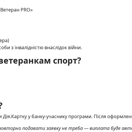
 «Ветеран PRO»
ера)
оби з інвалідністю внаслідок війни.
ветеранкам спорт?
?
и Дія.Картку у банку-учаснику програми. Після оформле
о повторно подавати заявку не треба — виплата буде ав