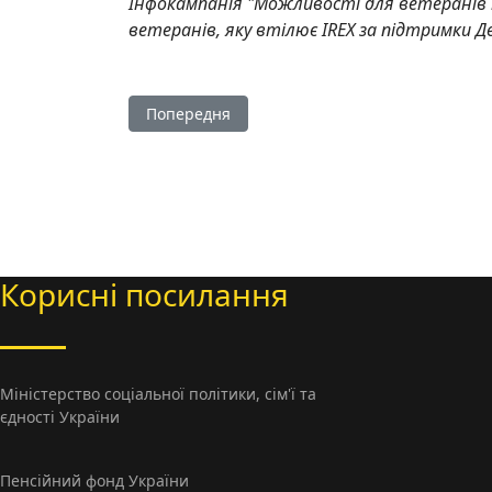
Інфокампанія "Можливості для ветеранів
ветеранів, яку втілює IREX за підтримки
Попередня стаття: Можливості для ветеранів
Попередня
Корисні посилання
Міністерство соцiальної політики, сім'ї та
єдності України
Пенсійний фонд України