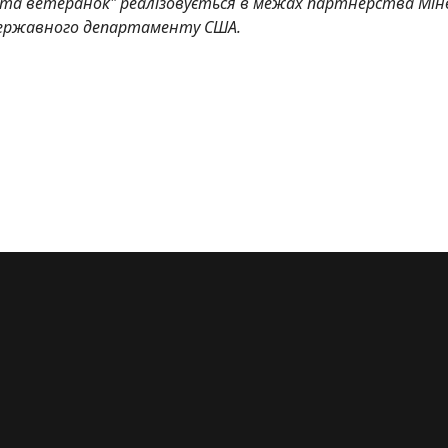
 та ветеранок" реалізовується в межах партнерства Мін
 Державного департаменту США.
 і ветеранок: безоплатне зуболікування та зубопротезування, 