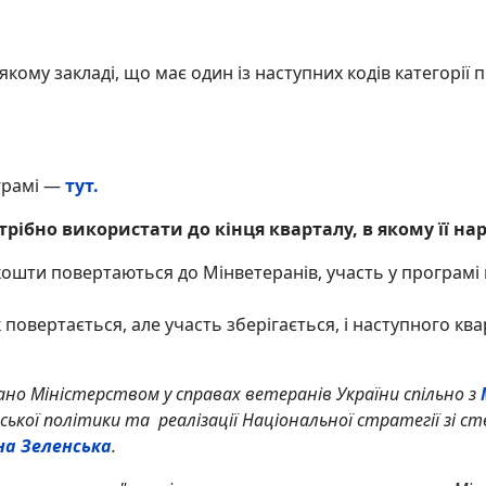
ому закладі, що має один із наступних кодів категорії 
грамі —
тут.
ібно використати до кінця кварталу, в якому її на
ошти повертаються до Мінветеранів, участь у програмі 
овертається, але участь зберігається, і наступного ква
но Міністерством у справах ветеранів України спільно з
кої політики та реалізації Національної стратегії зі ств
на Зеленська
.