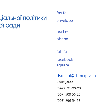
fas fa-
envelope
fas fa-
phone
fab fa-
facebook-
square
dsocpol@chmr.gov.ua
Консультації:
(0472) 31-99-23
(067) 509 50 26
(093) 296 54 58