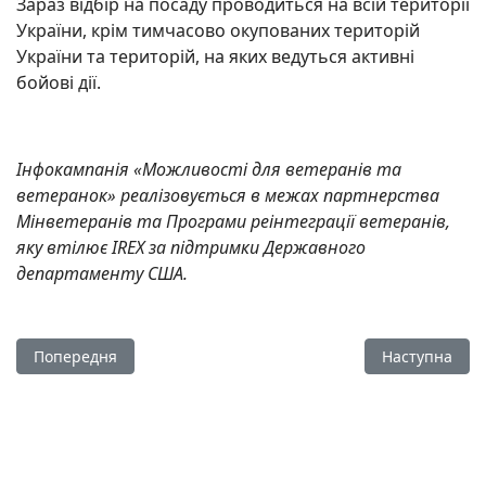
Зараз відбір на посаду проводиться на всій території
України, крім тимчасово окупованих територій
України та територій, на яких ведуться активні
бойові дії.
Інфокампанія «Можливості для ветеранів та
ветеранок» реалізовується в межах партнерства
Мінветеранів та Програми реінтеграції ветеранів,
яку втілює IREX за
підтримки
Державного
департаменту США.
Попередня стаття: Мобільні додатки для психологічної доп
Наступна стат
Попередня
Наступна