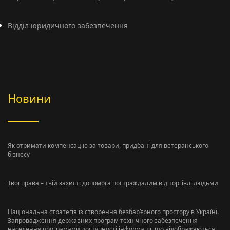
Відділ юридичного забезпечення
Новини
Як отримати компенсацію за товари, придбані для ветеранського
бізнесу
Твої права – твій захист: допомога постраждалим від торгівлі людьми
Національна стратегія із створення безбар’єрного простору в Україні.
Запровадження державних програм технічного забезпечення
населення програмами доступності інформації, що відображаються