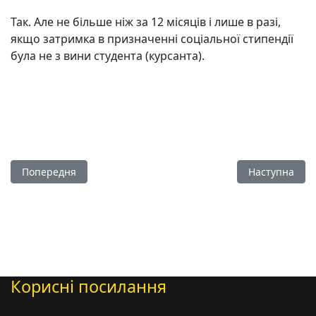
Так. Але не більше ніж за 12 місяців і лише в разі,
якщо затримка в призначенні соціальної стипендії
була не з вини студента (курсанта).
Попередня стаття: Гід для ветеранів: простими словами про
Наступна стат
Попередня
Наступна
Корисні посилання