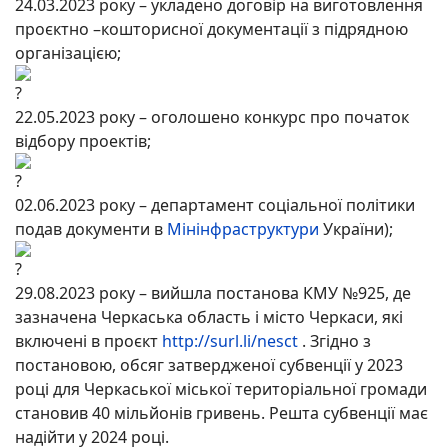
24.03.2023 року – укладено договір на виготовлення
проєктно –кошторисної документації з підрядною
організацією;
22.05.2023 року – оголошено конкурс про початок
відбору проектів;
02.06.2023 року – департамент соціальної політики
подав документи в
Мінінфраструктури
України);
29.08.2023 року – вийшла постанова КМУ №925, де
зазначена Черкаська область і місто Черкаси, які
включені в проєкт
http://surl.li/nesct
. Згідно з
постановою, обсяг затвердженої субвенції у 2023
році для Черкаської міської територіальної громади
становив 40 мільйонів гривень. Решта субвенції має
надійти у 2024 році.