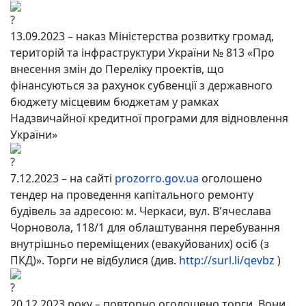
13.09.2023 – наказ Міністерства розвитку громад,
територій та інфраструктури України № 813 «Про
внесення змін до Переліку проектів, що
фінансуються за рахунок субвенції з державного
бюджету місцевим бюджетам у рамках
Надзвичайної кредитної програми для відновлення
України»
7.12.2023 – на сайті
prozorro.gov.ua
оголошено
тендер на проведення капітального ремонту
будівель за адресою: м. Черкаси, вул. В'ячеслава
Чорновола, 118/1 для облаштування перебування
внутрішньо переміщених (евакуйованих) осіб (з
ПКД)». Торги не відбулися (див.
http://surl.li/qevbz
)
20.12.2023 року – повторно оголошено торги. Вони